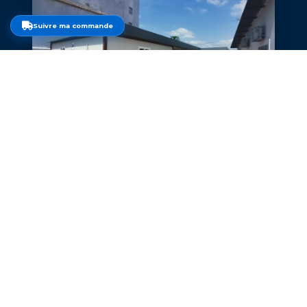
Suivre ma commande
CE QU'ILS DISENT DE NOUS
"BAT & PREFAB a su transformer notre vision en réalité.
Leur réactivité et leur professionnalisme ont fait la différence
sur notre projet de construction modulaire."